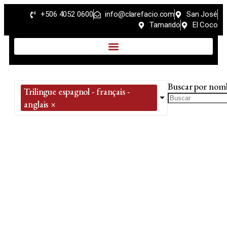
+506 4052 0600
info@clarefacio.com
San José
Tamarido
El Coco
Buscar por nom
Trilingue espagnol - français -
anglais
×