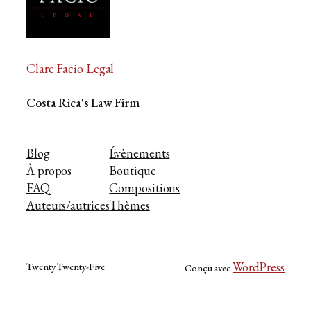
Clare Facio Legal
Costa Rica's Law Firm
Blog
Évènements
À propos
Boutique
FAQ
Compositions
Auteurs/autrices
Thèmes
WordPress
Twenty Twenty-Five
Conçu avec