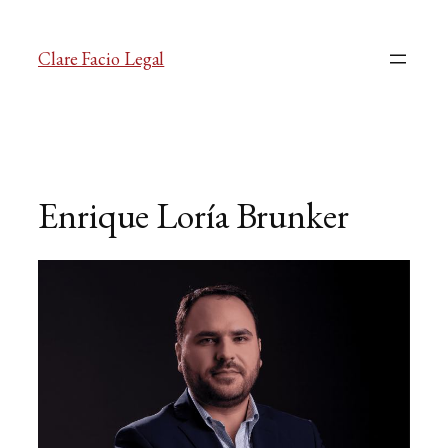
Clare Facio Legal
Enrique Loría Brunker