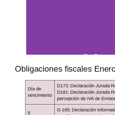
Servicio d
Regist
Obligaciones fiscales Ener
D173: Declaración Jurada Re
Proteja su propiedad contra 
Día de
D181: Declaración Jurada Re
$50+iva 
vencimiento
percepción de IVA de Emisor
Un servicio de Cl
D-185: Declaración Informati
5