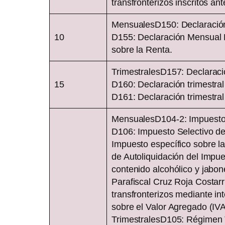
transfronterizos inscritos an
Contac
MensualesD150: Declaración
10
D155: Declaración Mensual 
sobre la Renta.
TrimestralesD157: Declaració
15
D160: Declaración trimestral
D161: Declaración trimestral
MensualesD104-2: Impuesto 
D106: Impuesto Selectivo d
Impuesto específico sobre l
de Autoliquidación del Impu
contenido alcohólico y jabo
Parafiscal Cruz Roja Costar
transfronterizos mediante in
sobre el Valor Agregado (IVA
TrimestralesD105: Régimen T