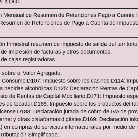
te la DGT.
tar
 Mensual de Resumen de Retenciones Pago a Cuenta Imp
Resumen de Retenciones de Pago a Cuenta de Impuesto 
n trimestral resumen de impuesto de salida del territorio
 de impresión de facturas y otros documentos.
 de cajas registradoras.
sobre el Valor Agregado.
e Consumo.D107: Impuesto sobre los casinos.D114: Impue
as bebidas alcohólicas.D125: Declaración Rentas de Capit
esto de Rentas de Capital Mobiliario.D171: Impuesto espe
nes de tocador.D186: Impuesto sobre los productos del t
ricense.D188: Declaración jurada de cobro de IVA de prov
ternet y otras plataformas digitales.D169: Declaración i
) en compras de servicios internacionales por medio de int
ributación Simplificado.