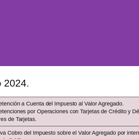
e Alertas
rales
o 2024.
tención a Cuenta del Impuesto al Valor Agregado.
traspasos ilegales. Desde
tenciones por Operaciones con Tarjetas de Crédito y Dé
al año
es de Tarjetas.
are Facio Legal
va Cobro del Impuesto sobre el Valor Agregado por interm