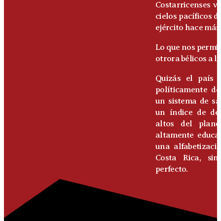
Costarricenses vi
cielos pacíficos d
ejército hace más
Lo que nos permit
otrora bélicos a l
Quizás el país 
políticamente de
un sistema de sa
un índice de de
altos del plan
altamente educad
una alfabetizaci
Costa Rica, sim
perfecto.