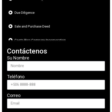
Due Diligence
Sale and Purchase Deed
Costa Rica Company Incorporation
Contáctenos
Title
Su Nombre
Teléfono
Correo