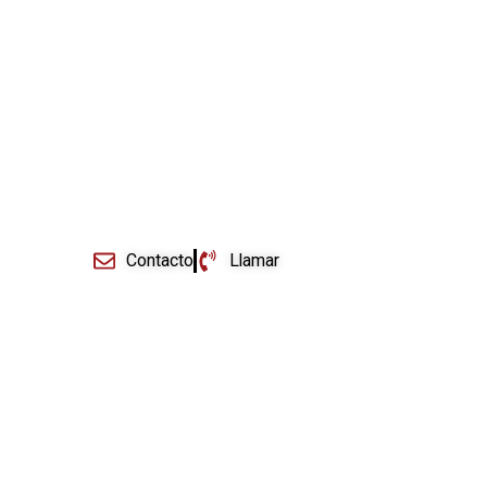
Registro de Nombre
Comercial
+ Información
Contacto
Llamar
Derecho de Familia