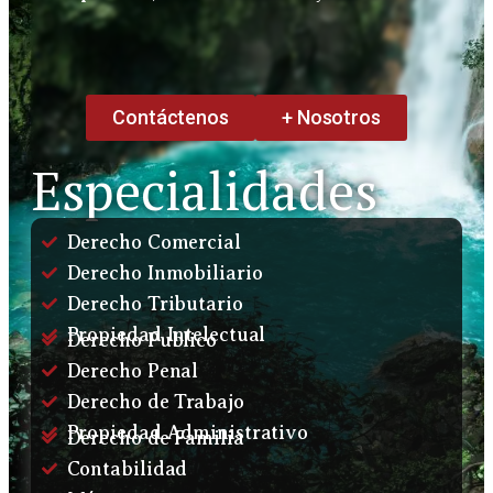
Contáctenos
+ Nosotros
Especialidades
Derecho Comercial
Derecho Inmobiliario
Derecho Tributario
Propiedad Intelectual
Derecho Publico
Derecho Penal
Derecho de Trabajo
Propiedad Administrativo
Derecho de Familia
Contabilidad