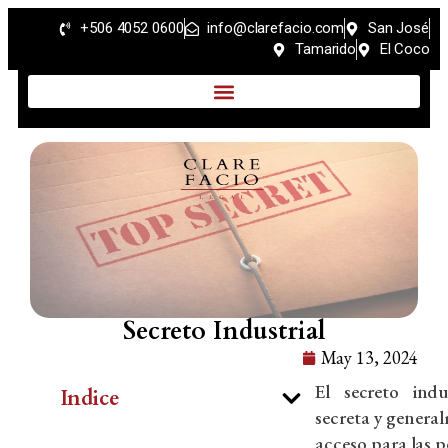
+506 4052 0600
info@clarefacio.com
San José
Tamarido
El Coco
Secreto Industrial
May 13, 2024
El secreto ind
Indice
secreta y genera
acceso para las 