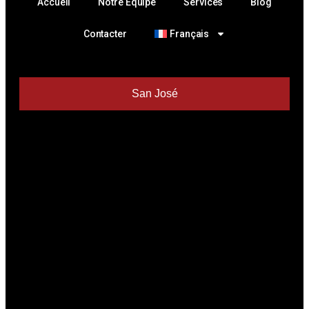
Accueli
Notre Équipe
Services
Blog
Contacter
Français
San José