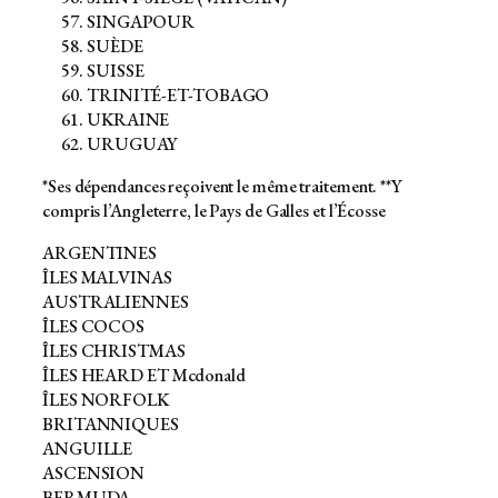
SINGAPOUR
SUÈDE
SUISSE
TRINITÉ-ET-TOBAGO
UKRAINE
URUGUAY
*Ses dépendances reçoivent le même traitement. **Y
compris l’Angleterre, le Pays de Galles et l’Écosse
ARGENTINES
ÎLES MALVINAS
AUSTRALIENNES
ÎLES COCOS
ÎLES CHRISTMAS
ÎLES HEARD ET Mcdonald
ÎLES NORFOLK
BRITANNIQUES
ANGUILLE
ASCENSION
BERMUDA