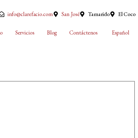
info@clarefacio.com
San José
Tamarido
El Coco
po
Servicios
Blog
Contáctenos
Español