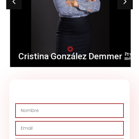
Cristina González Demmer
rofession: Comité des
Profes
vénements
médiate