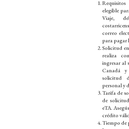
Requisitos 
elegible pa
Viaje, d
costarrice
correo elec
para pagar l
Solicitud en
realiza c
ingresar al 
Canadá y 
solicitud
personal y d
Tarifa de so
de solicitu
eTA. Asegúr
crédito váli
Tiempo de p