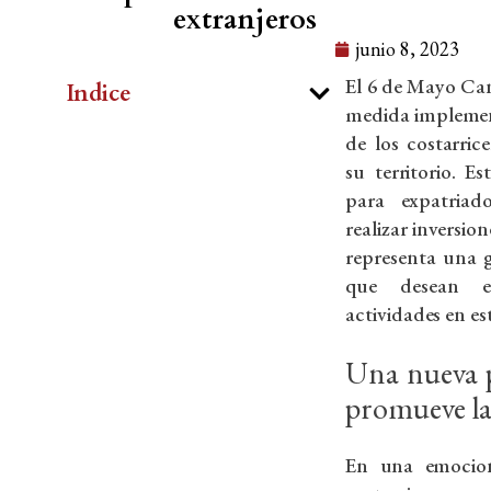
extranjeros
junio 8, 2023
El 6 de Mayo Ca
Indice
medida implement
de los costarric
su territorio. Es
para expatriad
realizar inversio
representa una 
que desean es
actividades en es
Una nueva p
promueve la
En una emociona