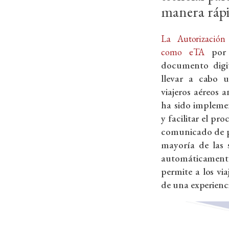
manera rápi
La Autorización
por
como eTA
documento digi
llevar a cabo u
viajeros aéreos 
ha sido implemen
y facilitar el pr
comunicado de p
mayoría de las 
automáticamente
permite a los vi
de una experienci