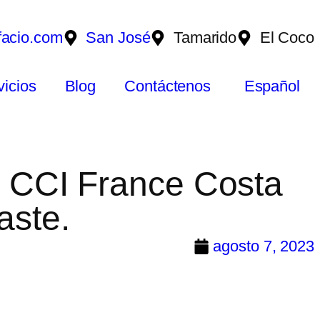
facio.com
San José
Tamarido
El Coco
vicios
Blog
Contáctenos
Español
la CCI France Costa
aste.
agosto 7, 2023