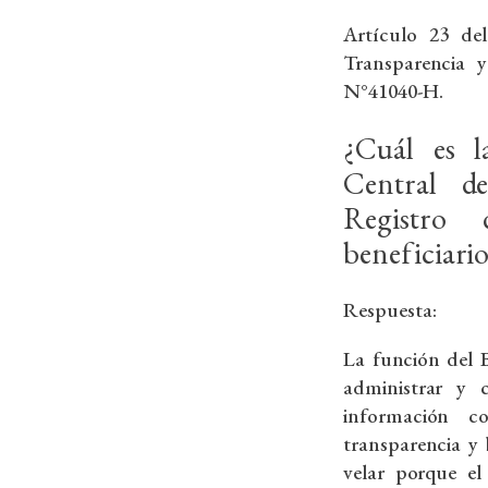
Re
Artículo 23 de
Transparencia y
Proteja su propie
N°41040-H.
Un ser
¿Cuál es l
Central d
Registro 
beneficiari
Respuesta:
La función del 
administrar y 
información c
transparencia y 
velar porque el