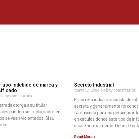
 uso indebido de marca y
Secreto Industrial
ificado.
mayo 13, 2024
No hay comentarios
o hay comentarios
El secreto industrial consta de In
trada otorga a su titular
secreta y generalmente no conoc
uales pueden ser reclamados en
fácilacceso para las personas int
s se vean violentados. Si su
en círculos donde este tipo de in
ndo
seuse normalmente. Debe de est
Read More »