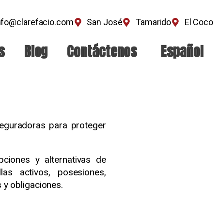
nfo@clarefacio.com
San José
Tamarido
El Coco
s
Blog
Contáctenos
Español
seguradoras para proteger
ciones y alternativas de
as activos, posesiones,
y obligaciones.