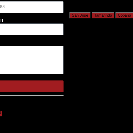
San José
Tamarindo
Cóbano
en