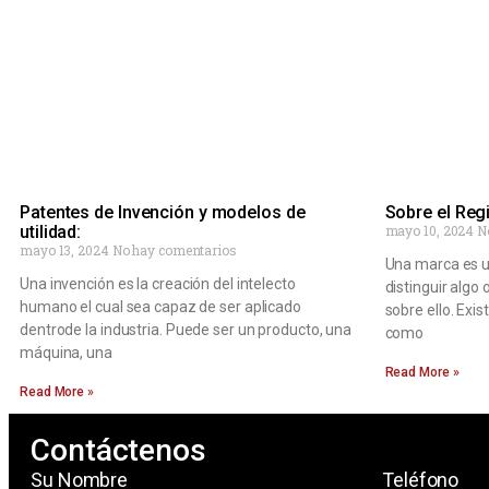
Patentes de Invención y modelos de
Sobre el Reg
utilidad:
mayo 10, 2024
N
mayo 13, 2024
No hay comentarios
Una marca es un
Una invención es la creación del intelecto
distinguir algo
humano el cual sea capaz de ser aplicado
sobre ello. Exis
dentrode la industria. Puede ser un producto, una
como
máquina, una
Read More »
Read More »
Contáctenos
Su Nombre
Teléfono