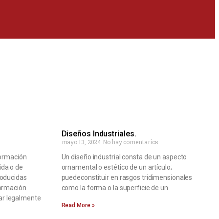
Diseños Industriales.
mayo 13, 2024
No hay comentarios
formación
Un diseño industrial consta de un aspecto
ida o de
ornamental o estético de un artículo;
roducidas
puedeconstituir en rasgos tridimensionales
formación
como la forma o la superficie de un
ar legalmente
Read More »