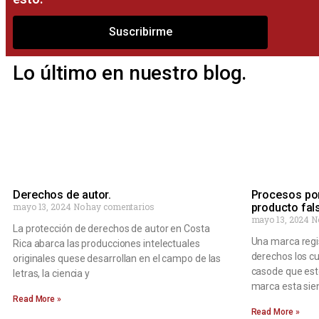
Suscribirme
Lo último en nuestro blog.
Derechos de autor.
Procesos por
mayo 13, 2024
No hay comentarios
producto fals
mayo 13, 2024
N
La protección de derechos de autor en Costa
Una marca regis
Rica abarca las producciones intelectuales
derechos los c
originales quese desarrollan en el campo de las
casode que esto
letras, la ciencia y
marca esta sie
Read More »
Read More »